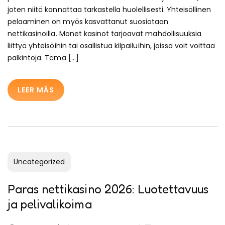
joten niitä kannattaa tarkastella huolellisesti. Yhteisöllinen
pelaaminen on myös kasvattanut suosiotaan
nettikasinoilla. Monet kasinot tarjoavat mahdollisuuksia
liittyä yhteisöihin tai osallistua kilpailuihin, joissa voit voittaa
palkintoja. Tämä […]
LEER MÁS
Uncategorized
Paras nettikasino 2026: Luotettavuus
ja pelivalikoima