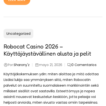
Uncategorized
Robocat Casino 2026 –
Käyttäjäystävällinen alusta ja pelit
Por:
Sharony'z
mayo 21, 2026
0
Comentarios
Käyttäjäkokemuksen ydin: miten aloittaa ja mitä odottaa
Lisäksi lukija saa ymmärryksen siitä, miten Robocatin
palvelut on suunniteltu suomalaiseen markkinointiin sekä
millaiset sisällöt ovat saatavilla. Esteettömyys ja nopea
asiointi nousevat keskustelun keskiöön, jotta pelaaja voi
helposti arvioida, miten sivusto vastaa omiin tarpeisiinsa.