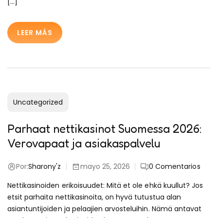
[…]
LEER MÁS
Uncategorized
Parhaat nettikasinot Suomessa 2026:
Verovapaat ja asiakaspalvelu
Por:
Sharony'z
mayo 25, 2026
0
Comentarios
Nettikasinoiden erikoisuudet: Mitä et ole ehkä kuullut? Jos
etsit parhaita nettikasinoita, on hyvä tutustua alan
asiantuntijoiden ja pelaajien arvosteluihin. Nämä antavat