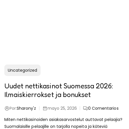
Uncategorized
Uudet nettikasinot Suomessa 2026:
Ilmaiskierrokset ja bonukset
Por:
Sharony'z
mayo 25, 2026
0
Comentarios
Miten nettikasinoiden asiakasarvostelut auttavat pelaajia?
Suomalaisille pelaajille on tarjolla nopeita ja käteviä