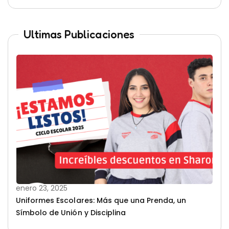
Ultimas Publicaciones
mayo
Robo
ja pe
enero 23, 2025
Uniformes Escolares: Más que una Prenda, un
Símbolo de Unión y Disciplina