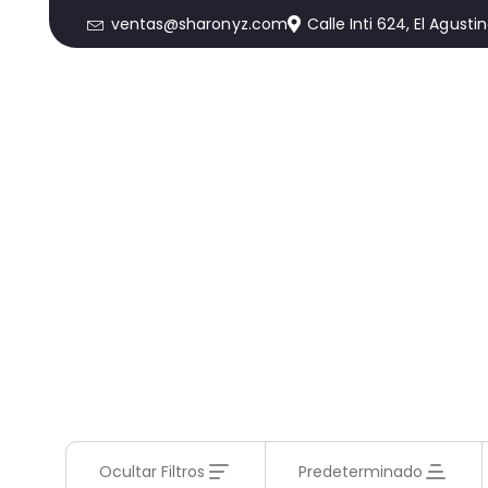
ventas@sharonyz.com
Calle Inti 624, El Agusti
Ocultar Filtros
Predeterminado