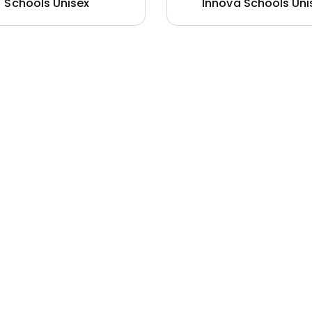
Schools Unisex
Innova Schools Uni
Casaca
Casa
forme
Cortaviento
Prof
ova
Saco Oliveros
Saco
ols Unisex
Unisex
Unis