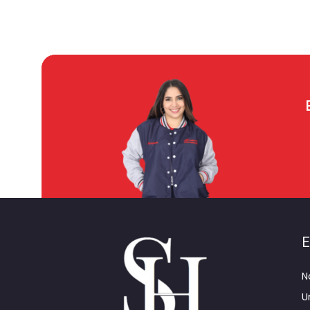
E
N
U