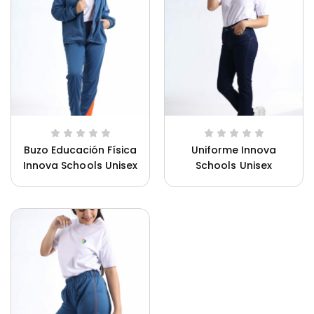
Buzo Educación Física
Uniforme Innova
Innova Schools Unisex
Schools Unisex
Ca
Uniforme Innova Schools Unisex
Un