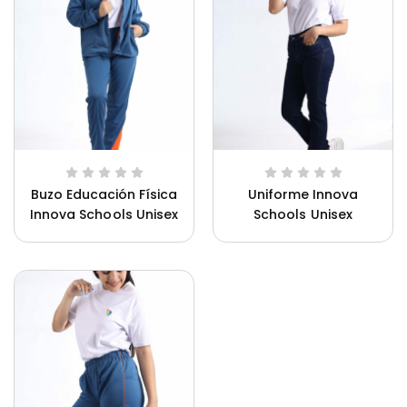
Buzo Educación Física
Uniforme Innova
Innova Schools Unisex
Schools Unisex
Ca
Uniforme Innova Schools Unisex
Un