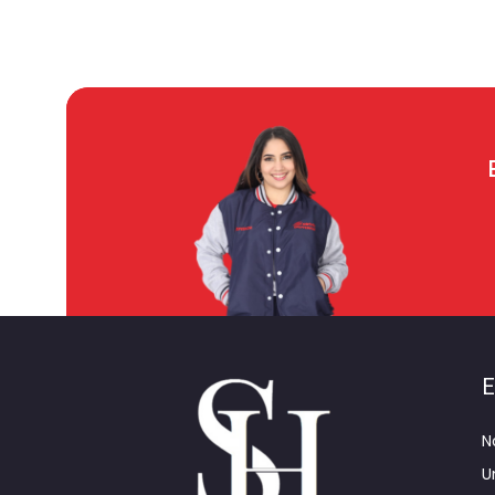
E
N
U