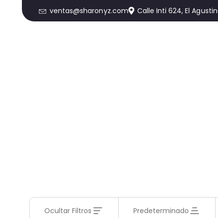
ventas@sharonyz.com
Calle Inti 624, El Agusti
Ocultar Filtros
Predeterminado