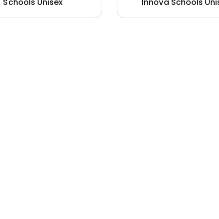
Schools Unisex
Innova Schools Uni
Casaca
Casa
forme
Cortaviento
Prof
ova
Saco Oliveros
Saco
ols Unisex
Unisex
Unis