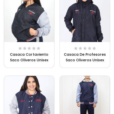
Casaca Cortaviento
Casaca De Profesores
Saco Oliveros Unisex
Saco Oliveros Unisex
Ca
Uniforme Innova Schools Unisex
Un