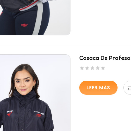
Casaca De Profesor
Casaca
Casa
forme
LEER MÁS
Cortaviento
Prof
ova
Saco Oliveros
Saco
ols Unisex
Unisex
Unis