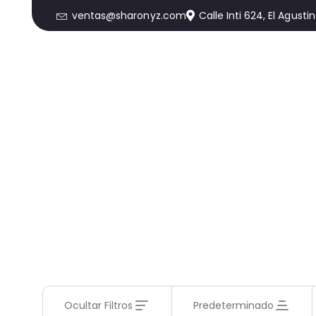
ventas@sharonyz.com
Calle Inti 624, El Agusti
Ocultar Filtros
Predeterminado