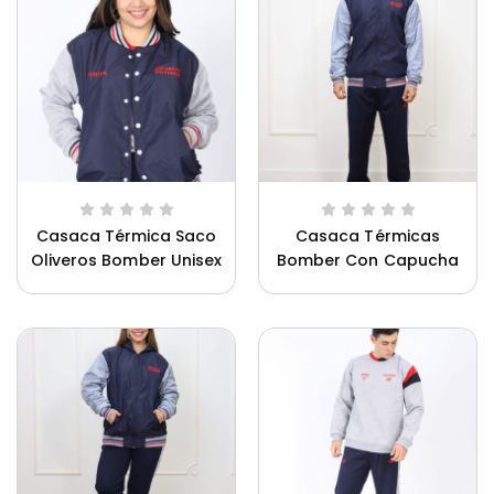
Casaca Térmica Saco
Casaca Térmicas
Oliveros Bomber Unisex
Bomber Con Capucha
Ca
Saco Oliveros Hombre
Uniforme Innova Schools Unisex
Un