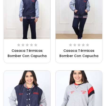
Casaca Térmicas
Casaca Térmicas
Bomber Con Capucha
Bomber Con Capucha
Ca
Saco Oliveros Hombre
Saco Oliveros Mujer
Uniforme Innova Schools Unisex
Un