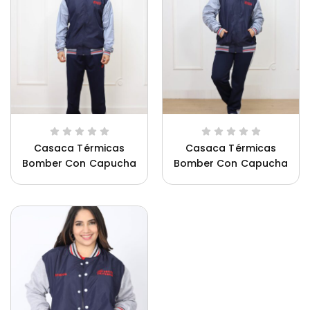
Casaca Térmicas
Casaca Térmicas
Bomber Con Capucha
Bomber Con Capucha
Ca
Saco Oliveros Hombre
Saco Oliveros Mujer
Uniforme Innova Schools Unisex
Un