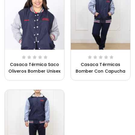
Casaca Térmica Saco
Casaca Térmicas
Oliveros Bomber Unisex
Bomber Con Capucha
Ca
Saco Oliveros Mujer
Uniforme Innova Schools Unisex
Un