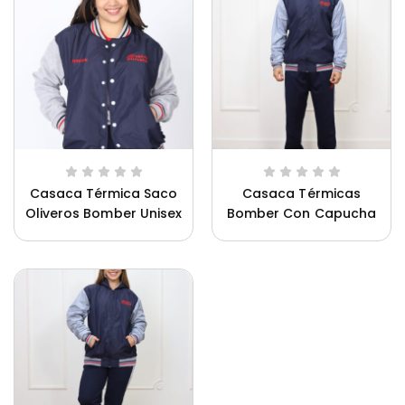
Casaca Térmica Saco
Casaca Térmicas
Oliveros Bomber Unisex
Bomber Con Capucha
Ca
Saco Oliveros Hombre
Uniforme Innova Schools Unisex
Un