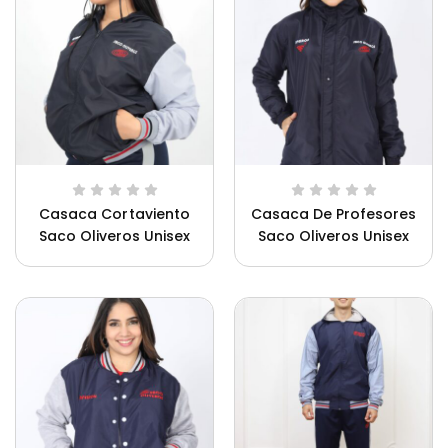
Casaca Cortaviento
Casaca De Profesores
Saco Oliveros Unisex
Saco Oliveros Unisex
Ca
Uniforme Innova Schools Unisex
Un