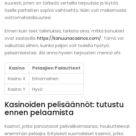
suuresti, joten on tärkeää vertailla tarjouksia ja löytää
itselle parhaiten sopiva vaihtoehto. Näin voit maksimoida
voittomahdollisuutesi.
Ennen kuin teet talletuksia, tarkista aina, mitkä bonukset
ovat saatavilla
https://kanuunacasinos.com/
. Tämä voi
vaikuttaa siihen, kuinka paljon voit todella hyötyä
pelaamisestasi. Älä anna hyvien tarjousten mennä ohi.
Kasino
Pelaajien Palautteet
Kasino X
Erinomainen
Kasino Y
Hyvä
Kasinoiden pelisäännöt: tutustu
ennen pelaamista
Kasinot, jotka panostavat pelivalikoimaansa, houkuttelevat
enemmän pelaajia. Erityisesti suomalaiset kasinot, jotka