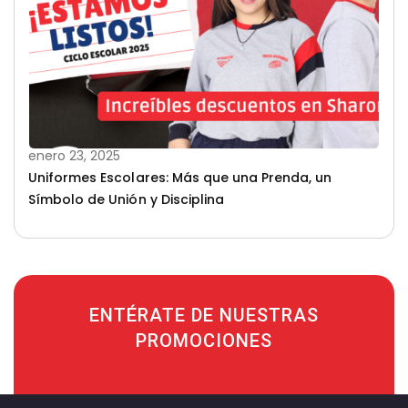
enero 23, 2025
Uniformes Escolares: Más que una Prenda, un
Símbolo de Unión y Disciplina
ENTÉRATE DE NUESTRAS
PROMOCIONES