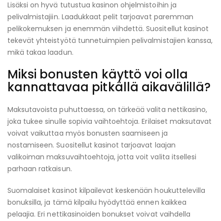
Lisäksi on hyvä tutustua kasinon ohjelmistoihin ja
pelivalmistajiin. Laadukkaat pelit tarjoavat paremman
pelikokemuksen ja enemmän viihdettä. Suositellut kasinot
tekevät yhteistyötä tunnetuimpien pelivalmistajien kanssa,
mikä takaa laadun.
Miksi bonusten käyttö voi olla
kannattavaa pitkällä aikavälillä?
Maksutavoista puhuttaessa, on tärkeää valita nettikasino,
joka tukee sinulle sopivia vaihtoehtoja. Erilaiset maksutavat
voivat vaikuttaa myös bonusten saamiseen ja
nostamiseen. Suositellut kasinot tarjoavat laajan
valikoiman maksuvaihtoehtoja, jotta voit valita itsellesi
parhaan ratkaisun.
Suomalaiset kasinot kilpailevat keskenään houkuttelevilla
bonuksilla, ja tämä kilpailu hyödyttää ennen kaikkea
pelaajia. Eri nettikasinoiden bonukset voivat vaihdella