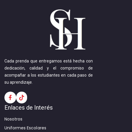
Cada prenda que entregamos está hecha con
dedicación, calidad y el compromiso de
acompañar a los estudiantes en cada paso de
su aprendizaje.
Enlaces de Interés
Nosotros
Uniformes Escolares