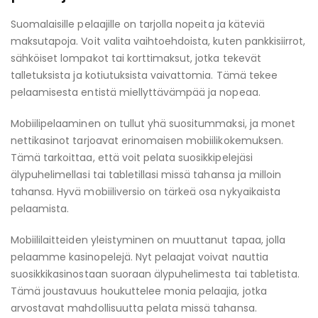
Suomalaisille pelaajille on tarjolla nopeita ja käteviä
maksutapoja. Voit valita vaihtoehdoista, kuten pankkisiirrot,
sähköiset lompakot tai korttimaksut, jotka tekevät
talletuksista ja kotiutuksista vaivattomia. Tämä tekee
pelaamisesta entistä miellyttävämpää ja nopeaa.
Mobiilipelaaminen on tullut yhä suositummaksi, ja monet
nettikasinot tarjoavat erinomaisen mobiilikokemuksen.
Tämä tarkoittaa, että voit pelata suosikkipelejäsi
älypuhelimellasi tai tabletillasi missä tahansa ja milloin
tahansa. Hyvä mobiiliversio on tärkeä osa nykyaikaista
pelaamista.
Mobiililaitteiden yleistyminen on muuttanut tapaa, jolla
pelaamme kasinopelejä. Nyt pelaajat voivat nauttia
suosikkikasinostaan suoraan älypuhelimesta tai tabletista.
Tämä joustavuus houkuttelee monia pelaajia, jotka
arvostavat mahdollisuutta pelata missä tahansa.