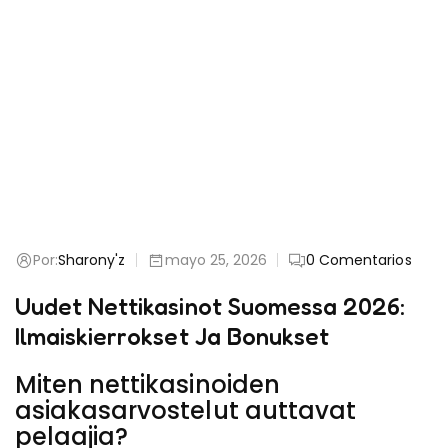
Por:
Sharony'z
mayo 25, 2026
0
Comentarios
Uudet Nettikasinot Suomessa 2026:
Ilmaiskierrokset Ja Bonukset
Miten nettikasinoiden
asiakasarvostelut auttavat
pelaajia?